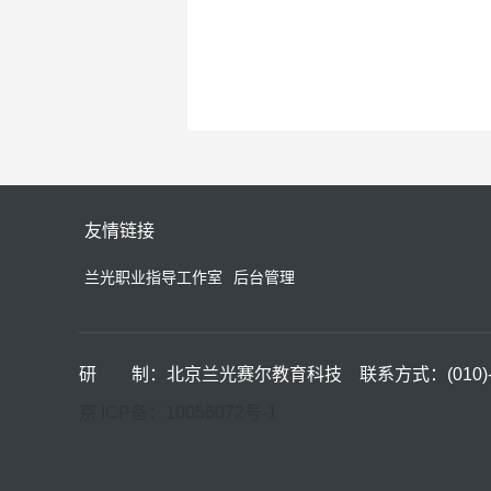
友情链接
兰光职业指导工作室
后台管理
研 制：北京兰光赛尔教育科技 联系方式：(010)-84
京 ICP备：10056072号-1