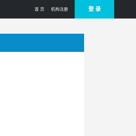
登 录
首 页
机构注册